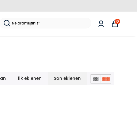
0
lan
İlk eklenen
Son eklenen