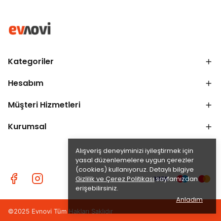
Kategoriler
Hesabım
Müşteri Hizmetleri
Kurumsal
Alışveriş deneyiminizi iyileştirmek için
yasal düzenlemelere uygun çerezler
(cookies) kullanıyoruz. Detaylı bilgiye
Gizlilik ve Çerez Politikası
sayfamızdan
erişebilirsiniz.
Anladım
©2025 Evnovi Tüm Hakları Saklıdır