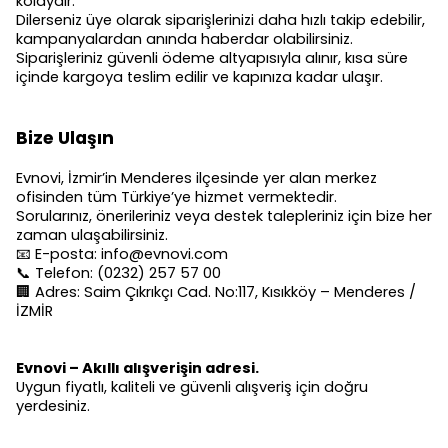
kolaydır.
Dilerseniz üye olarak siparişlerinizi daha hızlı takip edebilir,
kampanyalardan anında haberdar olabilirsiniz.
Siparişleriniz güvenli ödeme altyapısıyla alınır, kısa süre
içinde kargoya teslim edilir ve kapınıza kadar ulaşır.
Bize Ulaşın
Evnovi, İzmir’in Menderes ilçesinde yer alan merkez
ofisinden tüm Türkiye’ye hizmet vermektedir.
Sorularınız, önerileriniz veya destek talepleriniz için bize her
zaman ulaşabilirsiniz.
📧 E-posta:
info@evnovi.com
📞 Telefon: (0232) 257 57 00
🏢 Adres: Saim Çıkrıkçı Cad. No:117, Kısıkköy – Menderes /
İZMİR
Evnovi – Akıllı alışverişin adresi.
Uygun fiyatlı, kaliteli ve güvenli alışveriş için doğru
yerdesiniz.