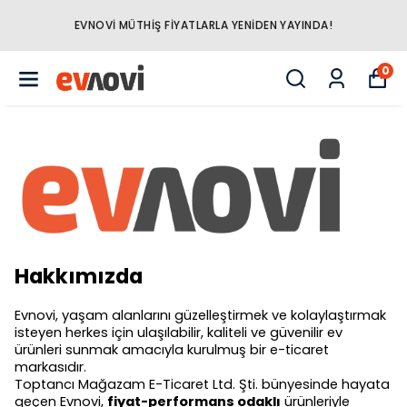
YENILENEN ÜRÜN KATE
TLARLA YENIDEN YAYINDA!
UN
0
Hakkımızda
Evnovi, yaşam alanlarını güzelleştirmek ve kolaylaştırmak
isteyen herkes için ulaşılabilir, kaliteli ve güvenilir ev
ürünleri sunmak amacıyla kurulmuş bir e-ticaret
markasıdır.
Toptancı Mağazam E-Ticaret Ltd. Şti. bünyesinde hayata
geçen Evnovi,
fiyat-performans odaklı
ürünleriyle